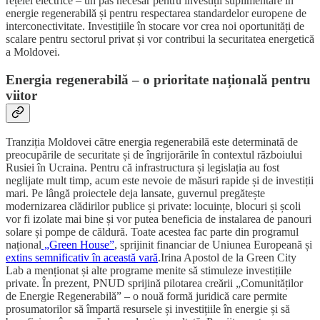
rețelei electrice – un pas necesar pentru investiții suplimentare în
energie regenerabilă și pentru respectarea standardelor europene de
interconectivitate. Investițiile în stocare vor crea noi oportunități de
scalare pentru sectorul privat și vor contribui la securitatea energetică
a Moldovei.
Energia regenerabilă – o prioritate națională pentru
viitor
Tranziția Moldovei către energia regenerabilă este determinată de
preocupările de securitate și de îngrijorările în contextul războiului
Rusiei în Ucraina. Pentru că infrastructura și legislația au fost
neglijate mult timp, acum este nevoie de măsuri rapide și de investiții
mari. Pe lângă proiectele deja lansate, guvernul pregătește
modernizarea clădirilor publice și private: locuințe, blocuri și școli
vor fi izolate mai bine și vor putea beneficia de instalarea de panouri
solare și pompe de căldură. Toate acestea fac parte din programul
național
„Green House”
, sprijinit financiar de Uniunea Europeană și
extins semnificativ în această vară
.Irina Apostol de la Green City
Lab a menționat și alte programe menite să stimuleze investițiile
private. În prezent, PNUD sprijină pilotarea creării „Comunităților
de Energie Regenerabilă” – o nouă formă juridică care permite
prosumatorilor să împartă resursele și investițiile în energie și să