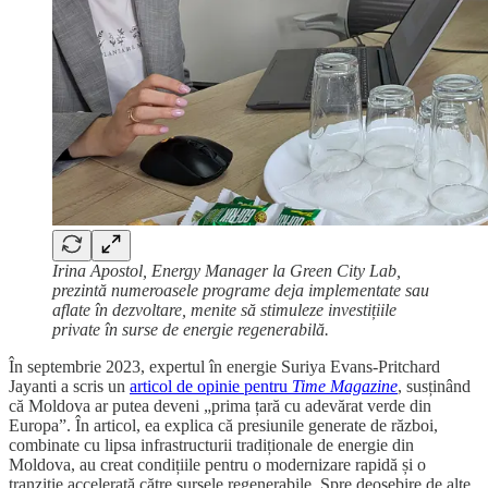
Irina Apostol, Energy Manager la Green City Lab,
prezintă numeroasele programe deja implementate sau
aflate în dezvoltare, menite să stimuleze investițiile
private în surse de energie regenerabilă.
În septembrie 2023, expertul în energie Suriya Evans-Pritchard
Jayanti a scris un
articol de opinie pentru
Time Magazine
, susținând
că Moldova ar putea deveni „prima țară cu adevărat verde din
Europa”. În articol, ea explica că presiunile generate de război,
combinate cu lipsa infrastructurii tradiționale de energie din
Moldova, au creat condițiile pentru o modernizare rapidă și o
tranziție accelerată către sursele regenerabile. Spre deosebire de alte