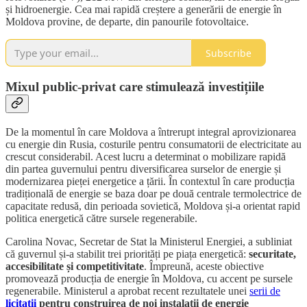
și hidroenergie. Cea mai rapidă creștere a generării de energie în
Moldova provine, de departe, din panourile fotovoltaice.
Subscribe
Mixul public-privat care stimulează investițiile
De la momentul în care Moldova a întrerupt integral aprovizionarea
cu energie din Rusia, costurile pentru consumatorii de electricitate au
crescut considerabil. Acest lucru a determinat o mobilizare rapidă
din partea guvernului pentru diversificarea surselor de energie și
modernizarea pieței energetice a țării. În contextul în care producția
tradițională de energie se baza doar pe două centrale termolectrice de
capacitate redusă, din perioada sovietică, Moldova și-a orientat rapid
politica energetică către sursele regenerabile.
Carolina Novac, Secretar de Stat la Ministerul Energiei, a subliniat
că guvernul și-a stabilit trei priorități pe piața energetică:
securitate,
accesibilitate și competitivitate
. Împreună, aceste obiective
promovează producția de energie în Moldova, cu accent pe sursele
regenerabile. Ministerul a aprobat recent rezultatele unei
serii de
licitații
pentru construirea de noi instalații de energie