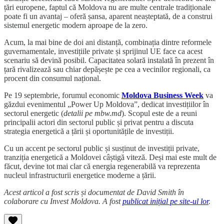
țări europene, faptul că Moldova nu are multe centrale tradiționale
poate fi un avantaj – oferă șansa, aparent neașteptată, de a construi
sistemul energetic modern aproape de la zero.
Acum, la mai bine de doi ani distanță, combinația dintre reformele
guvernamentale, investițiile private și sprijinul UE face ca acest
scenariu să devină posibil. Capacitatea solară instalată în prezent în
țară rivalizează sau chiar depășește pe cea a vecinilor regionali, ca
procent din consumul național.
Pe 19 septembrie, forumul economic
Moldova Business Week
va
găzdui evenimentul „Power Up Moldova”, dedicat investițiilor în
sectorul energetic (
detalii pe mbw.md
). Scopul este de a reuni
principalii actori din sectorul public și privat pentru a discuta
strategia energetică a țării și oportunitățile de investiții.
Cu un accent pe sectorul public și susținut de investiții private,
tranziția energetică a Moldovei câștigă viteză. Deși mai este mult de
făcut, devine tot mai clar că energia regenerabilă va reprezenta
nucleul infrastructurii energetice moderne a țării.
Acest articol a fost scris și documentat de David Smith în
colaborare cu Invest Moldova. A fost
publicat inițial pe site-ul lor
.