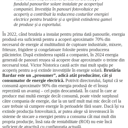
fundalul panourilor solare instalate pe acoperișul
companiei. Investiția în panouri fotovoltaice pe
acoperiș a contribuit la reducerea costurilor energiei
electrice pentru brutărie și a sprijinit extinderea gamei
de produse și a exportului.
În 2022, când brutăria a instalat pentru prima dată panourile, energia
produsă era suficientă pentru a acoperi aproximativ 70% din
necesarul de energie al multitudinii de cuptoare industriale, mixere,
friteuze, frigidere și congelatoare folosite pentru producerea
plăcintelor. După extinderea rapidă a companiei, în 2024 energia
generată de panouri reușea să acopere doar aproximativ o treime din
necesarul total. Victor Nistorica caută activ mai mult spațiu pe
acoperiș pentru a-și extinde investițiile în energie solară.
Brutăria
Bardar este un „prosumer”, adică atât producător, cât și
consumator de energie electrică.
Potrivit directorului, faptul că se
consumă aproximativ 90% din energia produsă de el însuși
reprezintă un avantaj – cel puțin deocamdată. În cazul în care ar
produce mai multă energie decât consumă, poate vinde surplusul
către compania de energie, dar la un tarif mult mai mic decât cel la
care trebuie să cumpere energie în perioadele fără soare. Dacă își va
extinde producția fotovoltaică, ar putea alege să investească în
sisteme de stocare a energiei pentru a consuma cât mai mult din
propria producție, însă rata de rentabilitate (ROI) nu este încă
suficient de atractivă cu configurația actuală.