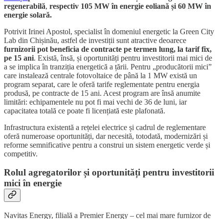
regenerabilă
,
respectiv 105 MW în energie eoliană și 60 MW în
energie solară.
Potrivit Irinei Apostol, specialist în domeniul energetic la Green City
Lab din Chișinău, astfel de investiții sunt atractive deoarece
furnizorii pot beneficia de contracte pe termen lung, la tarif fix,
pe 15 ani
. Există, însă, și oportunități pentru investitorii mai mici de
a se implica în tranziția energetică a țării. Pentru „producătorii mici”
care instalează centrale fotovoltaice de până la 1 MW există un
program separat, care le oferă tarife reglementate pentru energia
produsă, pe contracte de 15 ani. Acest program are însă anumite
limitări: echipamentele nu pot fi mai vechi de 36 de luni, iar
capacitatea totală ce poate fi licențiată este plafonată.
Infrastructura existentă a rețelei electrice și cadrul de reglementare
oferă numeroase oportunități, dar necesită, totodată, modernizări și
reforme semnificative pentru a construi un sistem energetic verde și
competitiv.
Rolul agregatorilor și oportunități pentru investitorii
mici în energie
Navitas Energy, filială a Premier Energy – cel mai mare furnizor de