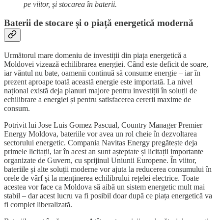
pe viitor, și stocarea în baterii.
Baterii de stocare și o piață energetică modernă
Următorul mare domeniu de investiții din piața energetică a
Moldovei vizează echilibrarea energiei. Când este deficit de soare,
iar vântul nu bate, oamenii continuă să consume energie – iar în
prezent aproape toată această energie este importată. La nivel
național există deja planuri majore pentru investiții în soluții de
echilibrare a energiei și pentru satisfacerea cererii maxime de
consum.
Potrivit lui Jose Luis Gomez Pascual, Country Manager Premier
Energy Moldova, bateriile vor avea un rol cheie în dezvoltarea
sectorului energetic. Compania Navitas Energy pregătește deja
primele licitații, iar în acest an sunt așteptate și licitații importante
organizate de Guvern, cu sprijinul Uniunii Europene. În viitor,
bateriile și alte soluții moderne vor ajuta la reducerea consumului în
orele de vârf și la menținerea echilibrului rețelei electrice. Toate
acestea vor face ca Moldova să aibă un sistem energetic mult mai
stabil – dar acest lucru va fi posibil doar după ce piața energetică va
fi complet liberalizată.