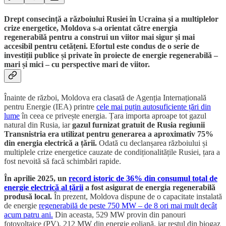
Drept consecință a războiului Rusiei în Ucraina și a multiplelor
crize energetice, Moldova s-a orientat către energia
regenerabilă pentru a construi un viitor mai sigur și mai
accesibil pentru cetățeni. Efortul este condus de o serie de
investiții publice și private în proiecte de energie regenerabilă –
mari și mici – cu perspective mari de viitor.
Înainte de război, Moldova era clasată de Agenția Internațională
pentru Energie (IEA) printre
cele mai puțin autosuficiente țări din
lume
în ceea ce privește energia. Țara importa aproape tot gazul
natural din Rusia, iar
gazul furnizat gratuit de Rusia regiunii
Transnistria era utilizat pentru generarea a aproximativ 75%
din energia electrică a țării.
Odată cu declanșarea războiului și
multiplele crize energetice cauzate de condiționalitățile Rusiei, țara a
fost nevoită să facă schimbări rapide.
În aprilie 2025, un
record istoric de 36% din consumul total de
energie electrică al țării
a fost asigurat de energia regenerabilă
produsă local.
În prezent, Moldova dispune de o capacitate instalată
de energie
regenerabilă de peste 750 MW – de 8 ori mai mult decât
acum patru ani.
Din aceasta, 529 MW provin din panouri
fotovoltaice (PV), 212 MW din energie eoliană, iar restul din biogaz