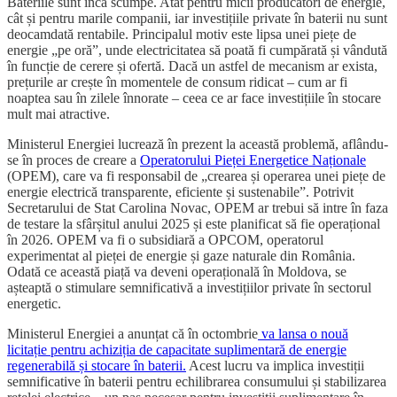
Bateriile sunt încă scumpe. Atât pentru micii producători de energie,
cât și pentru marile companii, iar investițiile private în baterii nu sunt
deocamdată rentabile. Principalul motiv este lipsa unei piețe de
energie „pe oră”, unde electricitatea să poată fi cumpărată și vândută
în funcție de cerere și ofertă. Dacă un astfel de mecanism ar exista,
prețurile ar crește în momentele de consum ridicat – cum ar fi
noaptea sau în zilele înnorate – ceea ce ar face investițiile în stocare
mult mai atractive.
Ministerul Energiei lucrează în prezent la această problemă, aflându-
se în proces de creare a
Operatorului Pieței Energetice Naționale
(OPEM), care va fi responsabil de „crearea și operarea unei piețe de
energie electrică transparente, eficiente și sustenabile”. Potrivit
Secretarului de Stat Carolina Novac, OPEM ar trebui să intre în faza
de testare la sfârșitul anului 2025 și este planificat să fie operațional
în 2026. OPEM va fi o subsidiară a OPCOM, operatorul
experimentat al pieței de energie și gaze naturale din România.
Odată ce această piață va deveni operațională în Moldova, se
așteaptă o stimulare semnificativă a investițiilor private în sectorul
energetic.
Ministerul Energiei a anunțat că în octombrie
va lansa o nouă
licitație pentru achiziția de capacitate suplimentară de energie
regenerabilă și stocare în baterii.
Acest lucru va implica investiții
semnificative în baterii pentru echilibrarea consumului și stabilizarea