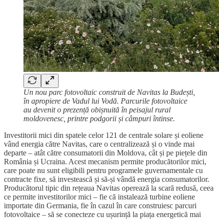
Un nou parc fotovoltaic construit de Navitas la Budești,
în apropiere de Vadul lui Vodă. Parcurile fotovoltaice
au devenit o prezență obișnuită în peisajul rural
moldovenesc, printre podgorii și câmpuri întinse.
Investitorii mici din spatele celor 121 de centrale solare și eoliene
vând energia către Navitas, care o centralizează și o vinde mai
departe – atât către consumatorii din Moldova, cât și pe piețele din
România și Ucraina. Acest mecanism permite producătorilor mici,
care poate nu sunt eligibili pentru programele guvernamentale cu
contracte fixe, să investească și să-și vândă energia consumatorilor.
Producătorul tipic din rețeaua Navitas operează la scară redusă, ceea
ce permite investitorilor mici – fie că instalează turbine eoliene
importate din Germania, fie în cazul în care construiesc parcuri
fotovoltaice – să se conecteze cu ușurință la piața energetică mai