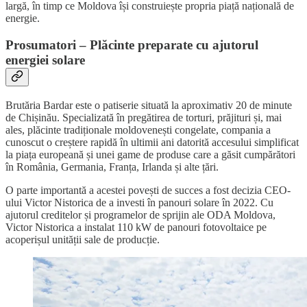
largă, în timp ce Moldova își construiește propria piață națională de
energie.
Prosumatori – Plăcinte preparate cu ajutorul
energiei solare
Brutăria Bardar este o patiserie situată la aproximativ 20 de minute
de Chișinău. Specializată în pregătirea de torturi, prăjituri și, mai
ales, plăcinte tradiționale moldovenești congelate, compania a
cunoscut o creștere rapidă în ultimii ani datorită accesului simplificat
la piața europeană și unei game de produse care a găsit cumpărători
în România, Germania, Franța, Irlanda și alte țări.
O parte importantă a acestei povești de succes a fost decizia CEO-
ului Victor Nistorica de a investi în panouri solare în 2022. Cu
ajutorul creditelor și programelor de sprijin ale ODA Moldova,
Victor Nistorica a instalat 110 kW de panouri fotovoltaice pe
acoperișul unității sale de producție.